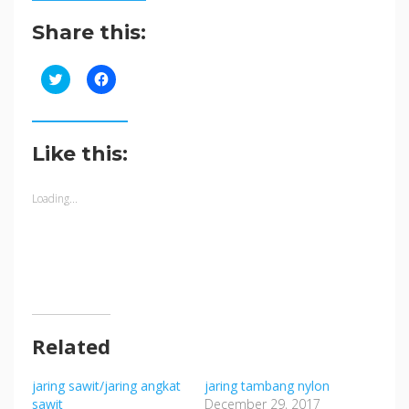
Share this:
Click
Click
to
to
share
share
on
on
Twitter
Facebook
(Opens
(Opens
in
in
Like this:
new
new
window)
window)
Loading...
Related
jaring sawit/jaring angkat
jaring tambang nylon
sawit
December 29, 2017